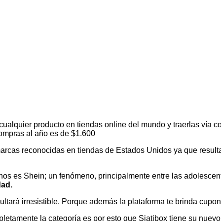
!
alquier producto en tiendas online del mundo y traerlas vía co
ompras al año es de $1.600
 marcas reconocidas en tiendas de Estados Unidos ya que resul
rianos es Shein; un fenómeno, principalmente entre las adolesc
dad.
ltará irresistible. Porque además la plataforma te brinda cup
letamente la categoría es por esto que Siatibox tiene su nuevo