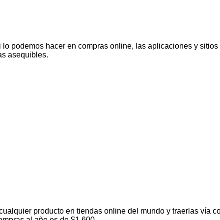
 lo podemos hacer en compras online, las aplicaciones y sitio
as asequibles.
alquier producto en tiendas online del mundo y traerlas vía co
ompras al año es de $1.600.